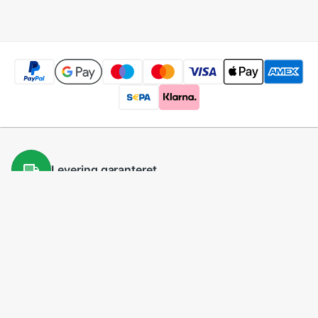
Levering
garanteret
100 dages
returret
Lave
priser
5 millioner
produkter