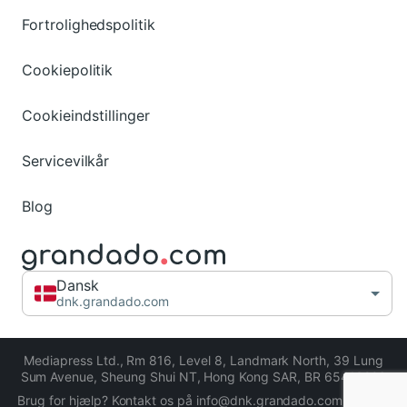
Fortrolighedspolitik
Cookiepolitik
Cookieindstillinger
Servicevilkår
Blog
Dansk
dnk.grandado.com
Mediapress Ltd.
,
Rm 816, Level 8, Landmark North, 39 Lung
Sum Avenue, Sheung Shui NT, Hong Kong SAR
,
BR 65413206
Brug for hjælp? Kontakt os på info@dnk.grandado.com eller gå