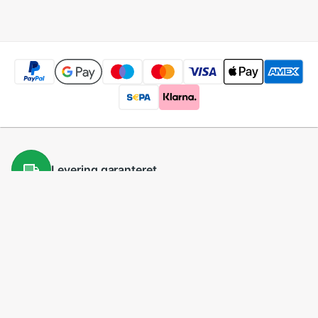
Levering
garanteret
100 dages
returret
Lave
priser
5 millioner
produkter