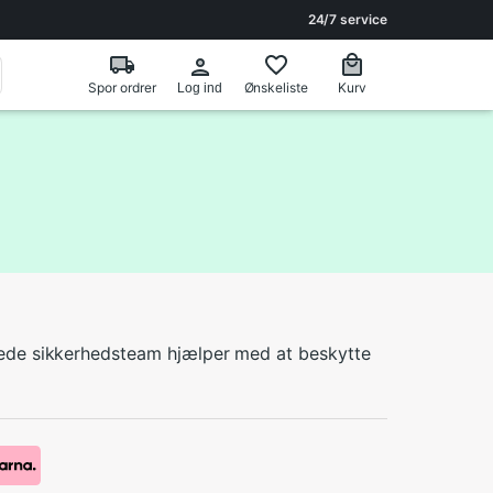
24/7 service
Spor ordrer
Ønskeliste
Kurv
Log ind
erede sikkerhedsteam hjælper med at beskytte