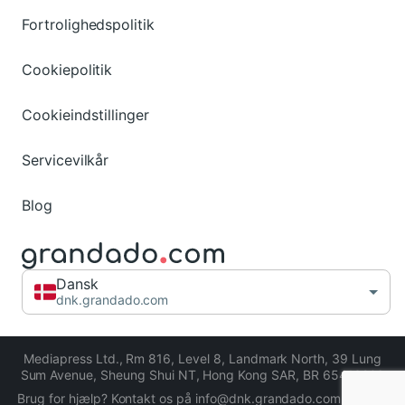
Fortrolighedspolitik
Cookiepolitik
Cookieindstillinger
Servicevilkår
Blog
Dansk
dnk.grandado.com
Mediapress Ltd.
,
Rm 816, Level 8, Landmark North, 39 Lung
Sum Avenue, Sheung Shui NT, Hong Kong SAR
,
BR 65413206
Brug for hjælp? Kontakt os på info@dnk.grandado.com eller gå