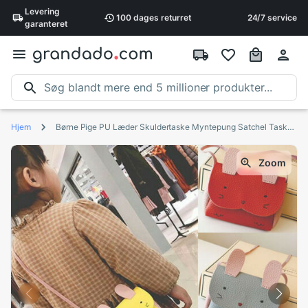
Levering
100 dages
returret
24/7 service
garanteret
Hjem
Børne Pige PU Læder Skuldertaske Myntepung Satchel Taske Lynlås
Zoom