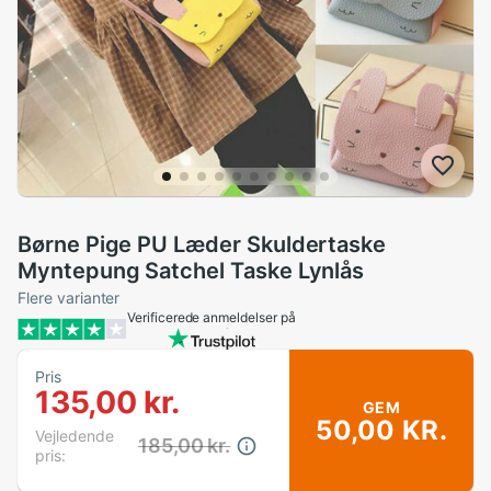
Børne Pige PU Læder Skuldertaske
Myntepung Satchel Taske Lynlås
Flere varianter
Verificerede anmeldelser på
Pris
135,00 kr.
GEM
50,00 KR.
Vejledende
185,00 kr.
pris: