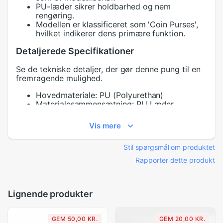
PU-læder sikrer holdbarhed og nem
rengøring.
Modellen er klassificeret som 'Coin Purses',
hvilket indikerer dens primære funktion.
Detaljerede Specifikationer
Se de tekniske detaljer, der gør denne pung til en
fremragende mulighed.
Hovedmateriale: PU (Polyurethan)
Materialesammensætning: PU Læder
Varetype: Myntepung
Dimensioner: 1" x 1" x 1" (Bredde x Længde x
Vis mere
Højde)
Vægt: 0.06g
Stil spørgsmål om produktet
Lukningstype: Lynlås
Stil: Preppy Style
Rapporter dette produkt
Form: Firkantet
Mønstertype: Ensfarvet
Køn: Piger
Lignende produkter
Specifikation:
GEM 50,00 KR.
GEM 20,00 KR.
Produkttype:
Myntepung