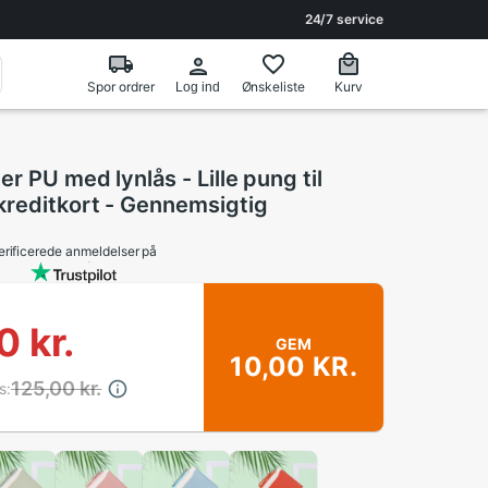
24/7 service
Spor ordrer
Ønskeliste
Kurv
Log ind
er PU med lynlås - Lille pung til
kreditkort - Gennemsigtig
erificerede anmeldelser på
0 kr.
GEM
10,00 KR.
125,00 kr.
s: