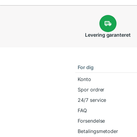
Denne kortholder er ideel til at organisere m
let tilgængeligt.
Hvilket materiale er pungen lavet af?
Levering
garanteret
Pungen er lavet af PU (polyurethan), et holdb
Er denne kortholder velegnet til mæ
Ja, designet er unisex, og det ensfarvede møn
For dig
Konto
Spor ordrer
24/7 service
FAQ
Forsendelse
Betalingsmetoder