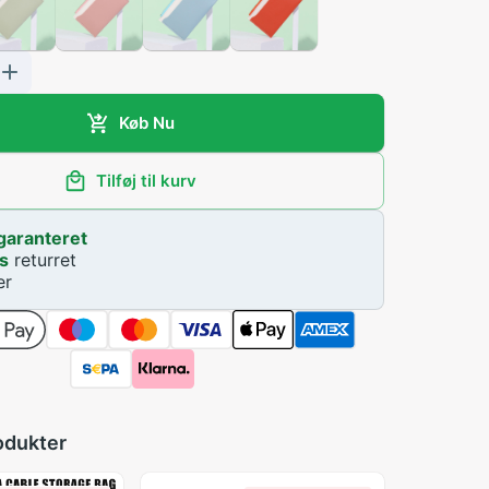
Køb Nu
Tilføj til kurv
garanteret
s
returret
er
odukter