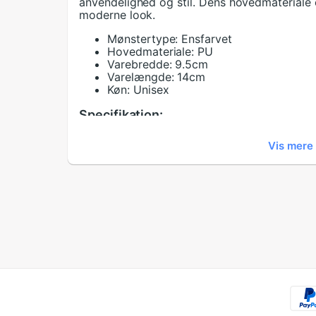
anvendelighed og stil. Dens hovedmateriale e
moderne look.
Mønstertype: Ensfarvet
Hovedmateriale: PU
Varebredde: 9.5cm
Varelængde: 14cm
Køn: Unisex
Specifikation:
Køn:
Unisex
Vis mere
Varelængde:
14cm
Varebredde:
9.5cm
Hovedmateriale:
PU
Ofte stillede spørgsmål:
Hvad er størrelsen på denne pung?
Pungen måler 14 cm i længden og 9.5 cm i 
praktisk til daglig brug.
Hvad bruges denne kortholder til?