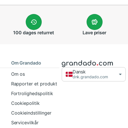
ønter, kreditkort og ID-kort sikkert og
100 dages
returret
Lave
priser
art og letplejeligt syntetisk materiale.
nd og kvinder?
ster gør den alsidig for alle køn.
Om Grandado
Dansk
Om os
dnk.grandado.com
Rapporter et produkt
Fortrolighedspolitik
Cookiepolitik
Cookieindstillinger
Servicevilkår