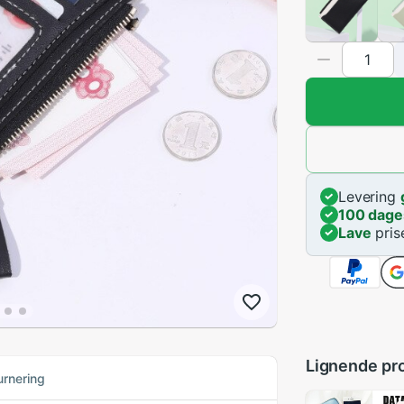
Levering
100 dage
Lave
pris
Lignende pr
urnering