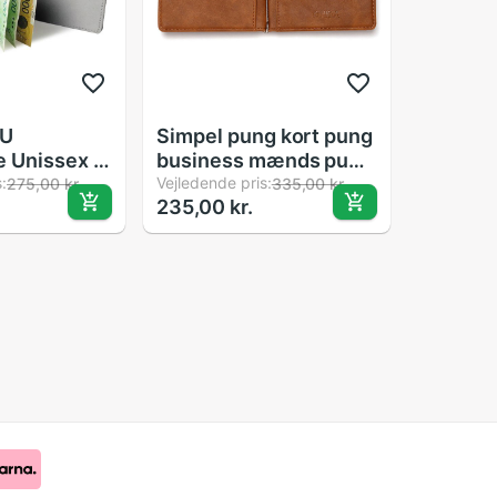
PU
Simpel pung kort pung
 Unissex -
business mænds pung
p - Kort
:
mønster kort sag
Vejledende pris:
275,00 kr.
335,00 kr.
235,00 kr.
 Seddelpung
spænde nøgle sag
mønt pung