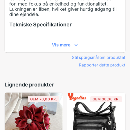
for, med fokus på enkelhed og funktionalitet.
Lukningen er åben, hvilket giver hurtig adgang til
dine ejendele.
Tekniske Specifikationer
Specifikation:
Vis mere
Types of bags:
Shoulder & Handbags
Style:
Vintage
Shape:
Casual Tote
Stil spørgsmål om produktet
Occasion:
Versatile
Rapporter dette produkt
Interior:
Cell Phone Pocket
Gender:
Women
Decoration:
Appliques
Main Material:
Canvas
Lignende produkter
Item Type:
Handbags
Number of Handles/Straps:
Single
Lining Material:
None
GEM 70,00 KR.
GEM 30,00 KR.
Closure Type:
Open
Pattern Type:
Plaid
Hardness:
Soft
Ofte stillede spørgsmål: