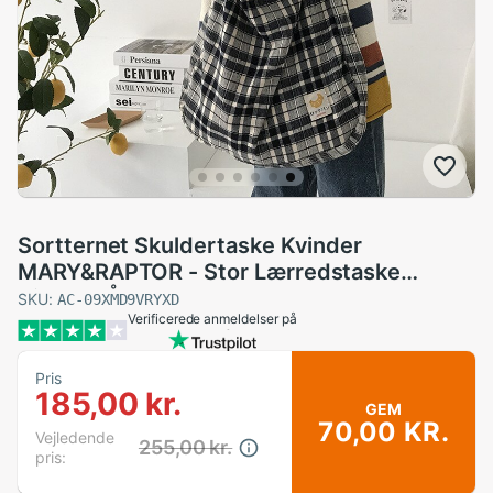
Sortternet Skuldertaske Kvinder
MARY&RAPTOR - Stor Lærredstaske
Vintage Åben
SKU:
AC-09XMD9VRYXD
Verificerede anmeldelser på
Pris
185,00 kr.
GEM
70,00 KR.
Vejledende
255,00 kr.
pris: