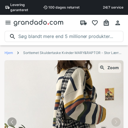
Levering
100 dages
returret
24/7 service
garanteret
Hjem
Sortternet Skuldertaske Kvinder MARY&RAPTOR - Stor Lærredstaske Vintage Åben
Zoom