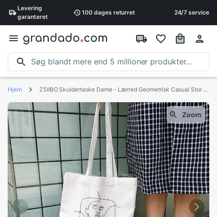
Levering
100 dages
returret
24/7 service
garanteret
Hjem
ZSIIBO Skuldertaske Dame - Lærred Geometrisk Casual Stor Kapacitet Harajuku Vintage Kunst Sjov
Zoom