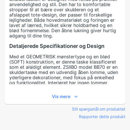
anvendelighed og stil. Den har to komfortable
stropper til at bære over skulderen og et
afslappet tote-design, der passer til forskellige
lejligheder. Både hovedmaterialet og foringen er
lavet af lærred, hvilket sikrer holdbarhed og en
blød fornemmelse. Den åbne lukning giver hurtig
adgang til dine ting.
Detaljerede Specifikationer og Design
Med et GEOMETRISK mønstertype og en blød
(SOFT) konstruktion, er denne taske klassificeret
som et alsidigt element. ZSIIBO model BB70 er en
skuldertaske med en udvendig åben lomme, uden
yderligere dekorationer, med fokus på enkelhed
og funktionalitet. Interiøret har ingen lommer,
hvilket optimerer hovedpladsen til større
genstande.
Vis mere
Hvad er en afslappet skuldertaske?
Stil spørgsmål om produktet
En afslappet skuldertaske er et modetilbehør
Rapporter dette produkt
designet til daglig brug, der tilbyder en balance
mellem stil og funktionalitet. Denne specifikke
model fra ZSIIBO, med sit afslappede tote-design