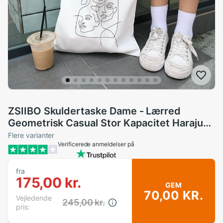
ZSIIBO Skuldertaske Dame - Lærred
Geometrisk Casual Stor Kapacitet Harajuku
Vintage Kunst Sjov
Flere varianter
Verificerede anmeldelser på
fra
175,00 kr.
GEM
70,00 KR.
Vejledende
245,00 kr.
pris: